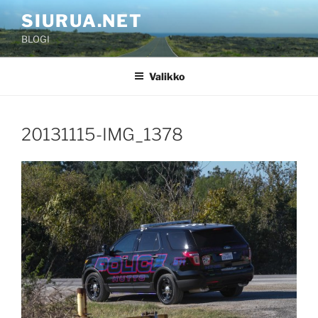
Siirry
SIURUA.NET
sisältöön
BLOGI
Valikko
20131115-IMG_1378