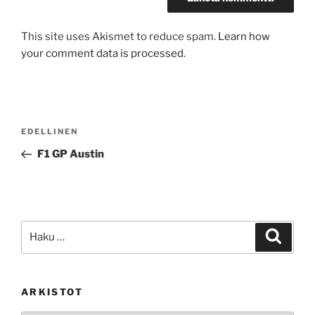
This site uses Akismet to reduce spam.
Learn how
your comment data is processed.
Artikkelien
Edellinen
EDELLINEN
selaus
artikkeli
F1 GP Austin
Etsi:
Haku
ARKISTOT