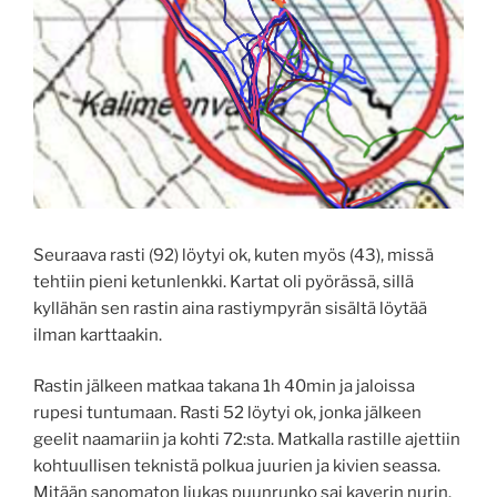
Seuraava rasti (92) löytyi ok, kuten myös (43), missä
tehtiin pieni ketunlenkki. Kartat oli pyörässä, sillä
kyllähän sen rastin aina rastiympyrän sisältä löytää
ilman karttaakin.
Rastin jälkeen matkaa takana 1h 40min ja jaloissa
rupesi tuntumaan. Rasti 52 löytyi ok, jonka jälkeen
geelit naamariin ja kohti 72:sta. Matkalla rastille ajettiin
kohtuullisen teknistä polkua juurien ja kivien seassa.
Mitään sanomaton liukas puunrunko sai kaverin nurin.