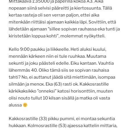
Mittakaava 1:35000 ja paperilla kokoa A3. Aika
nopeaan siinä selvisi pääreitti ja kiertosuunta. Tällä
kertaa rasteja oli sen verran paljon, ettei aika
mitenkään riittäisi ajamaan kaikkia läpi. Sovittiin, että
lähdetään ajamaan ”sillee sopivan rauhassa eka tunti ja
kiristetään loppua kohti”, molemmat nyökytteli.
Kello 9:00 paukku ja liikkeelle. Heti aluksi kuului,
mennään kärkeen niin ei tule ruuhkaa. Muutama
sekunti ja joku päästeli edelle. Eiku kantaan. Vauhtia
lähemmäs 40. Oliko tämä siis se sopivan rauhaisa
tahti? No, ei auttanut jäädä sitä miettimään, isompaa
silmään ja menox. Eka (63) rasti ok. Kakkosrastille
kärkikaksikko ”onneksi” katosi horisonttiin, muuten
olisi nouto tullut 10 kilsan sisällä ja matka oli vasta
alussa
Kakkosrastille (33) pikku pummi, ei montaa sekuntia
hukkaan. Kolmosrastille (53) ajaessa kattelin mittaria,