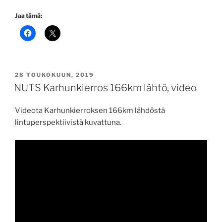
Jaa tämä:
JULKAISTU
28 TOUKOKUUN, 2019
NUTS Karhunkierros 166km lähtö, video
Videota Karhunkierroksen 166km lähdöstä
lintuperspektiivistä kuvattuna.