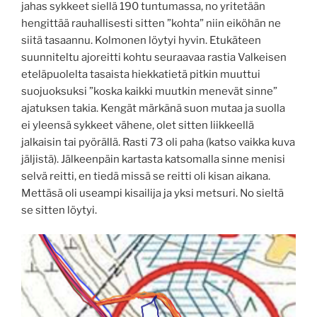
jahas sykkeet siellä 190 tuntumassa, no yritetään
hengittää rauhallisesti sitten ”kohta” niin eiköhän ne
siitä tasaannu. Kolmonen löytyi hyvin. Etukäteen
suunniteltu ajoreitti kohtu seuraavaa rastia Valkeisen
eteläpuolelta tasaista hiekkatietä pitkin muuttui
suojuoksuksi ”koska kaikki muutkin menevät sinne”
ajatuksen takia. Kengät märkänä suon mutaa ja suolla
ei yleensä sykkeet vähene, olet sitten liikkeellä
jalkaisin tai pyörällä. Rasti 73 oli paha (katso vaikka kuva
jäljistä). Jälkeenpäin kartasta katsomalla sinne menisi
selvä reitti, en tiedä missä se reitti oli kisan aikana.
Mettäsä oli useampi kisailija ja yksi metsuri. No sieltä
se sitten löytyi.