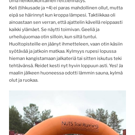
oma henkilökohtainen reittiennätys.
Keli (tihkusade ja +4) ei paras mahdollinen ollut, mutta
eipä se häirinnyt kun kroppa lämpesi. Taktiikkaa oli
ainoastaan sen verran, että ajattelin kävellä reippaasti
kaikki ylämäet. Se näytti toimivan. Geeliä ja
urheilujuomaa otin silloin, kun siltä tuntui.
Huoltopisteille en jäänyt ihmetteleen, vaan otin käsiin
syötävää ja jatkoin matkaa. Kylmyys rupesi lopussa
hieman kangistamaan jalkateriä tai sitten iskutus teki
tehtävänsä. Reidet kesti nyt hyvin loppuun asti. Yes! Ja
maalin jälkeen huoneessa odotti lämmin sauna, kylmä
olut ja ruokaa.