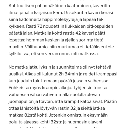
Kohtuullisen pahannäköinen kaatuminen, kaverilta
ilmat pihalle karjaisun kera. 15 sekuntia kaveri keräsi
siinä kadonneita happimolekyylejä ja kipeää teki
kylkeen. Rasti 72 noudettiin liukkaiden pitkospuiden
päästä jalan. Matkalla kohti rastia 42 kaveri päätti
lopettaa homman kesken ja ajella suorinta tietä
maaliin. Välihuomio, niin murtumaa ei tietääkseni ole
kylkiluissa, eli sen verran onnea oli matkassa.
No matka jatkui yksin ja suunnitelma oli nyt tehtävä
uusiksi. Aikaa oli kulunut 2h 34min ja reidet kramppasi
kun jouduin taluttamaan pyörää jossain vaiheessa.
Pohkeissa myös krampin alkuja. Tyhjensin tuossa
vaiheessa vähän vahvemmalla suolalla olevan
juomapullon ja toivoin, että krampit katoaisivat. Päätin
ottaa lähistöltä löytyvän rastin 32 ja sieltä jatkaa
matkaa 81:stä kohti. Jotenkin onnistuin eksymään
polulta ajaessa kohti 32sta ja huomasin ajavani