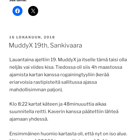
JULKAISTU
16 LOKAKUUN, 2018
MuddyX 19th, Sankivaara
Lauantaina ajeltiin 19. MuddyX ja itselle tämä taisi olla
neljäs vai viides kisa. Tiedossa oli siis 4h maastossa
ajamista kartan kanssa rogainingtyyliin (kerää
eriarvoisia rastipisteitä sallitussa ajassa
mahdollisimman paljon).
Klo 8:22 kartat käteen ja 48minuuuttia aikaa
suunnitella reitti. Kaverin kanssa päätettiin lähteä
ajamaan yhdessä.
Ensimmäinen huomio kartasta oli, että nyt on iso alue.