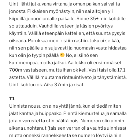
Uinti lähti jatkuvana virtana ja oman paikan sai valita
jonosta. Pikkaisen myöhästyin, niin sai aitojen yli
kiipeillä jonoon omalle paikalle. Sinne 35+ min kohdille
soluttauduin. Vauhdilla veteen ja käsien pyöritys
käyntiin. Välillä eteenpäin kattellen, että suunta pysyis
oikeana. Porukkaa meni ristiin rastiin. Joku ui selkää,
niin sen päälle uin sujuvasti ja huomasin vasta hidastaa
kun olin jo tyypin päällä
No, ei siinö sen
kummempaa, matka jatkui. Aallokko oli ensimmäiset
700m vastaiseen, mutta ihan ok keli. Vesi taisi olla 17.1
astetta. Välillä muutama rintauintiveto ja tähystämistä.
Uinti kohtuu ok. Aika 37min ja risat.
T1
Uinnista nousu on aina yhtä jännä, kun ei tiedä miten
jalat kantaa ja huippaako. Pientä kiemurtelua ja samalla
jotain varustetta otin päältä pois. Numeron olin uinnin
aikana unohtanut (tais sen verran olla vauhtia uinnissa)
mutta onneksi rannekkeesta se numero löytyi ja niin