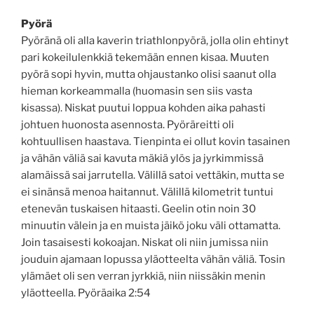
Pyörä
Pyöränä oli alla kaverin triathlonpyörä, jolla olin ehtinyt
pari kokeilulenkkiä tekemään ennen kisaa. Muuten
pyörä sopi hyvin, mutta ohjaustanko olisi saanut olla
hieman korkeammalla (huomasin sen siis vasta
kisassa). Niskat puutui loppua kohden aika pahasti
johtuen huonosta asennosta. Pyöräreitti oli
kohtuullisen haastava. Tienpinta ei ollut kovin tasainen
ja vähän väliä sai kavuta mäkiä ylös ja jyrkimmissä
alamäissä sai jarrutella. Välillä satoi vettäkin, mutta se
ei sinänsä menoa haitannut. Välillä kilometrit tuntui
etenevän tuskaisen hitaasti. Geelin otin noin 30
minuutin välein ja en muista jäikö joku väli ottamatta.
Join tasaisesti kokoajan. Niskat oli niin jumissa niin
jouduin ajamaan lopussa yläotteelta vähän väliä. Tosin
ylämäet oli sen verran jyrkkiä, niin niissäkin menin
yläotteella. Pyöräaika 2:54