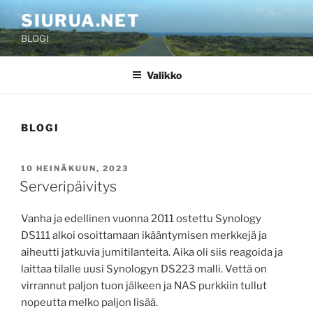
Siirry
SIURUA.NET
sisältöön
BLOGI
Valikko
BLOGI
JULKAISTU
10 HEINÄKUUN, 2023
Serveripäivitys
Vanha ja edellinen vuonna 2011 ostettu Synology
DS111 alkoi osoittamaan ikääntymisen merkkejä ja
aiheutti jatkuvia jumitilanteita. Aika oli siis reagoida ja
laittaa tilalle uusi Synologyn DS223 malli. Vettä on
virrannut paljon tuon jälkeen ja NAS purkkiin tullut
nopeutta melko paljon lisää.