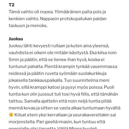
T2
Tämä vaihto oli nopea. Ylimääräinen paita pois ja
kenkien vaihto. Nappasin protskupatukan paidan
taskuun ja menoks.
Juoksu
Juoksu lähti kevyesti rullaan ja kuten aina yleensä,
vauhdista ei oikein ole mitään käsitystä. Eka kilsa noin
5min ja päätin, että se lienee ihan hyvä, koska ei
tuntunut pahalta. Pientä krampin tynkää vasemmassa
reidessä ja päätin ruveta syömään suolakurkkuja
jokaisella tankkauspaikalla. Tuo suunnitelma meni
hyvin, sillä kramppi katosi ja pysyi myös poissa. Puoli
tuntia kun olin juossut tuli tosi hyvä fiilis, että tämähän
taittuu. Samalla ajattelin että noin neljä tuntia pitää
mennä kovaa ja sitten se vasta alkaa tuntumaan hyvältä
Kilsat eteni yksi kerrallaan ja seurakavereitakin sai
morjenstella. Pari geeliä imasin, kun tuntuu että
energialle olisi tarvetta. Välilä Minna huuteli