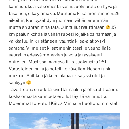
kannustuksia katsomosta käsin. Juoksurata oli hyvä ja
tasainen, eikä ylämäkiä. Muutama kilsa meni sinne 5:25
aikoihin, kun pysähdyin juomaan vähän enemmän
mutta en antanut haitata. Olin tullut nauttimaan
15
km paalun kohdalla vähän rupesi jo jalka painamaan ja
vaikka luulin kiristäneeni vauhtia kilsa-ajat pysyi
samana. Viimeiset kilsat menin tasaille vauhdilla ja
seurailin edessä menevien jalkoja ja tasaisesti
ohitellen. Maalissa mahtava fiilis. Juoksuaika 1:51.
Varusteiden haku ja hotellille kävellen. Hesen tupla
mukaan. Suihkun jälkeen alabaarissa yksi olut ja
sänkyyn
Tavoitteena oli edetä kivutta maaliin ja ehkä alittaa 6h,
koska omasta kunnosta ei ollut täyttä varmuutta.
Molemmat toteutui! Kiitos Minnalle huoltohommista!