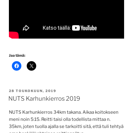
Jaa tämä:
JULKAISTU
28 TOUKOKUUN, 2019
NUTS Karhunkierros 2019
NUTS Karhunkierros 34km takana. Aikaa koitokseen
meni noin 5:15. Reitti taisi olla todellista mittaa n.
35km, joten tuolla ajalla se tarkoitti sitä, että tuli tehtyä