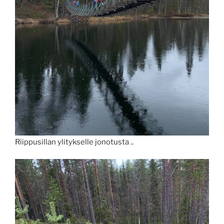
Riippusillan ylitykselle jonotusta ..