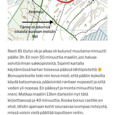
Rasti 81 löytyi ok ja aikaa oli kulunut muutama minuutti
päälle 3h. Eli noin 55 minuuttia maaliin, jos haluaa
selvitä ilman sakkopisteitä. Sijainti kartalla
käytännössä kartan toisessa päässä lähtöpistettä
Bonuspisteelle teki niin kova mieli, että päätin kokeilla
käydä katsomassa, pääsisinkö rantaan nopeasti ja siitä
veden yli nopeaa. En päässyt ja monta minuuttia taas
meni. Matkaa maaliin 13km (tarkistin nyt tätä
kirjoittaessa) ja 40 minuuttia. Koska bonus rastille en
ehdi, lähdin ajamaan kohti seuraavaa isompaa risteystä,
missä voisin vielä päättää lopullisen reitin.