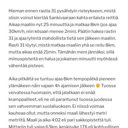
Hieman ennen rastia 31 pysähdyin risteykseen, mistä
olisin voinut kiertää Sankivaaraan kahta erilaista reittiä.
Aikaa maaliin nyt 25 minuuttia ja matkaa 8km (jos ajaa
30km/h, niin kilsaan menee 2min). Päätin hakea rastin
31 ja ajaa lyhintä mahdollista tietä sen jälkeen maaliin.
Rasti 31 löytyi, mistä matkaa maaliin yhä se reilu 8km,
mutta aikaa enää 21min. Tämähän meni jännäksi, sillä
miinuspisteitä en halua ja jokainen minuutti myöhässä
vähentää pisteen.
Aika pitkältä se tuntuu ajaa 8km tempopätkä pieneen
ylämäkeen näin vajaan 4h ajamisen jälkeen
Tuossa
veivatessa huomasin, että jalatkaan ei enää
kramppailleet, eli ne oli parantunut tuossa juodessa
sen vahvemman suolaliuoksen. Ei niissä voimaa
kauheaa ollut, mutta onneksi maali lähestyi metri
metriltä. Maali ja aika 4:02 eli pari sakkopistettä tuli.
Mittariin tuli vajaa 63km, keskisyke 176 eli kohtuullisen