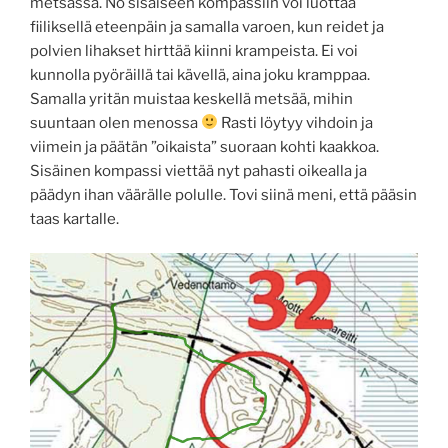
metsässä. No sisäiseen kompassiin voi luottaa
fiiliksellä eteenpäin ja samalla varoen, kun reidet ja
polvien lihakset hirttää kiinni krampeista. Ei voi
kunnolla pyöräillä tai kävellä, aina joku kramppaa.
Samalla yritän muistaa keskellä metsää, mihin
suuntaan olen menossa
Rasti löytyy vihdoin ja
viimein ja päätän ”oikaista” suoraan kohti kaakkoa.
Sisäinen kompassi viettää nyt pahasti oikealla ja
päädyn ihan väärälle polulle. Tovi siinä meni, että pääsin
taas kartalle.