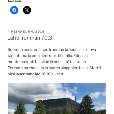
Jaa tämä:
JULKAISTU
4 HEINÄKUUN, 2018
Lahti Ironman 70.3
Suomen ensimmäinen Ironman brändin alla oleva
tapahtuma ja oma nimi starttilistalla. Edessä olisi
muutama tunti hikoilua ja henkistä taistelua.
Perjantaina check-in ja numerolappujen haku. Startti
olisi lauantaina klo 16:10 alkaen.