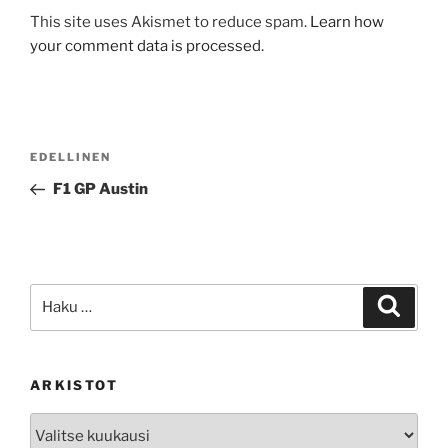
This site uses Akismet to reduce spam.
Learn how
your comment data is processed.
Artikkelien
Edellinen
EDELLINEN
selaus
artikkeli
F1 GP Austin
Etsi:
Haku
ARKISTOT
Arkistot