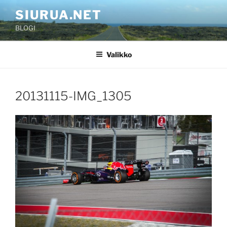
Siirry
SIURUA.NET
sisältöön
BLOGI
Valikko
20131115-IMG_1305