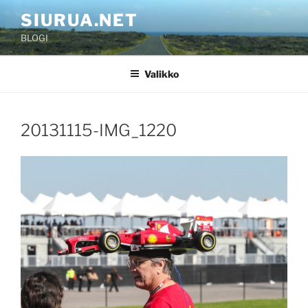
Siirry
SIURUA.NET
sisältöön
BLOGI
Valikko
20131115-IMG_1220