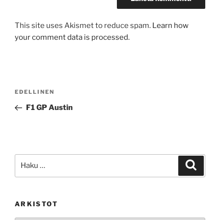
This site uses Akismet to reduce spam.
Learn how
your comment data is processed.
Artikkelien
Edellinen
EDELLINEN
selaus
artikkeli
F1 GP Austin
Etsi:
Haku
ARKISTOT