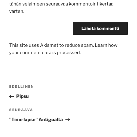
tähän selaimeen seuraavaa kommentointikertaa
varten.
This site uses Akismet to reduce spam.
Learn how
your comment data is processed.
Artikkelien
Edellinen
EDELLINEN
selaus
artikkeli
Pipsu
Seuraava
SEURAAVA
artikkeli
”Time lapse” Antigualta