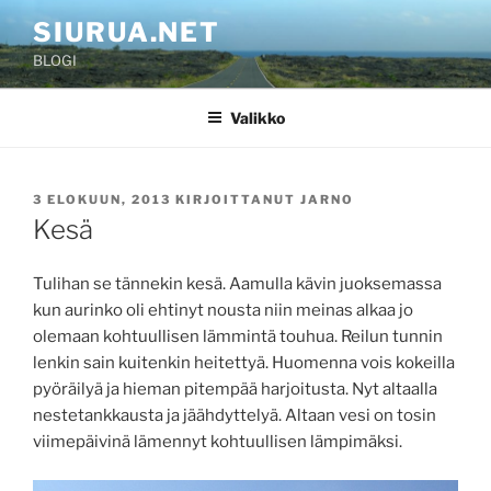
Siirry
SIURUA.NET
sisältöön
BLOGI
Valikko
JULKAISTU
3 ELOKUUN, 2013
KIRJOITTANUT
JARNO
Kesä
Tulihan se tännekin kesä. Aamulla kävin juoksemassa
kun aurinko oli ehtinyt nousta niin meinas alkaa jo
olemaan kohtuullisen lämmintä touhua. Reilun tunnin
lenkin sain kuitenkin heitettyä. Huomenna vois kokeilla
pyöräilyä ja hieman pitempää harjoitusta. Nyt altaalla
nestetankkausta ja jäähdyttelyä. Altaan vesi on tosin
viimepäivinä lämennyt kohtuullisen lämpimäksi.