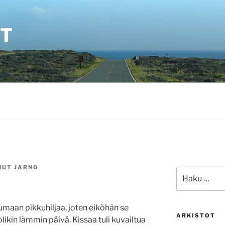
ET
NUT
JARNO
Etsi:
umaan pikkuhiljaa, joten eiköhän se
ARKISTOT
olikin lämmin päivä. Kissaa tuli kuvailtua