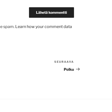
uce spam.
Learn how your comment data
SEURAAVA
Seuraava
artikkeli
Polku