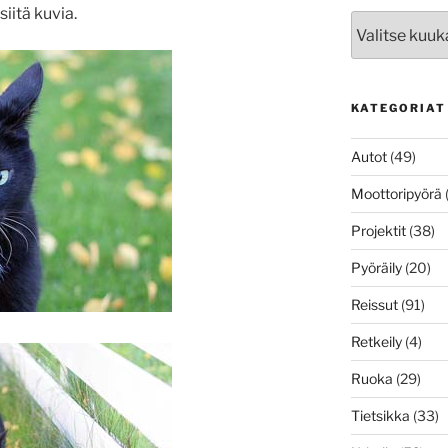
iitä kuvia.
Arkistot
KATEGORIAT
Autot
(49)
Moottoripyörä
Projektit
(38)
Pyöräily
(20)
Reissut
(91)
Retkeily
(4)
Ruoka
(29)
Tietsikka
(33)