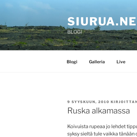
Siirry
sisältöön
SIURUA.N
BLOGI
Blogi
Galleria
Live
JULKAISTU
9 SYYSKUUN, 2010
KIRJOITTA
Ruska alkamassa
Koivuista rupeaa jo lehdet tipp
syksy sieltä tule vaikka tänään 