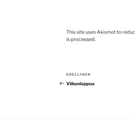
This site uses Akismet to red
is processed.
Artikkelien
Edellinen
EDELLINEN
selaus
artikkeli
Viikonloppua