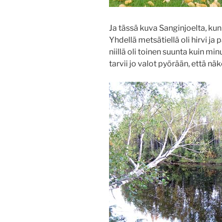
Ja tässä kuva Sanginjoelta, ku
Yhdellä metsätiellä oli hirvi ja 
niillä oli toinen suunta kuin min
tarvii jo valot pyörään, että nä