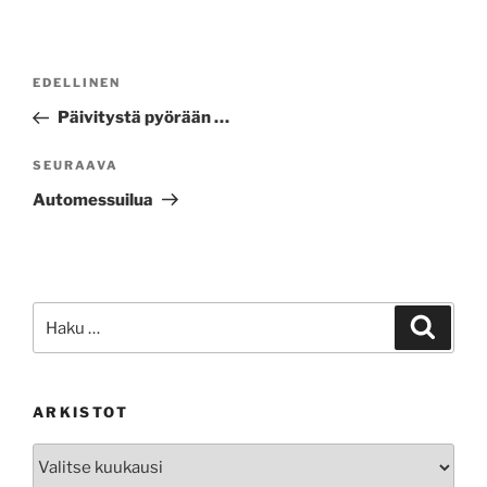
Artikkelien
Edellinen
EDELLINEN
selaus
artikkeli
Päivitystä pyörään …
Seuraava
SEURAAVA
artikkeli
Automessuilua
Etsi:
Haku
ARKISTOT
Arkistot