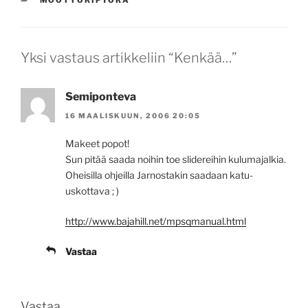
Yksi vastaus artikkeliin “Kenkää…”
Semiponteva
16 MAALISKUUN, 2006 20:05
Makeet popot!
Sun pitää saada noihin toe slidereihin kulumajalkia.
Oheisilla ohjeilla Jarnostakin saadaan katu-
uskottava ; )
http://www.bajahill.net/mpsqmanual.html
Vastaa
Vastaa