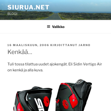
Siirry
SIURUA.NET
sisältöön
BLOGI
Valikko
JULKAISTU
16 MAALISKUUN, 2006
KIRJOITTANUT
JARNO
Kenkää…
Tuli tossa tilattua uudet ajokengät. Eli Sidin Vertigo Air
on kenkä ja alla kuva.