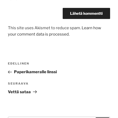
This site uses Akismet to reduce spam.
Learn how
your comment data is processed.
Artikkelien
Edellinen
EDELLINEN
selaus
artikkeli
Paperikameralle linssi
Seuraava
SEURAAVA
artikkeli
Vettä sataa