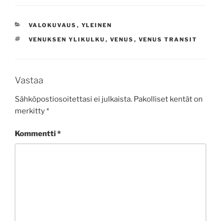
KATEGORIAT
VALOKUVAUS
,
YLEINEN
AVAINSANAT
VENUKSEN YLIKULKU
,
VENUS
,
VENUS TRANSIT
Vastaa
Sähköpostiosoitettasi ei julkaista.
Pakolliset kentät on
merkitty
*
Kommentti
*