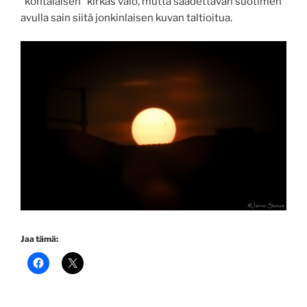
”kohtalaisen” kirkas valo, mutta säädettävän suotimen
avulla sain siitä jonkinlaisen kuvan taltioitua.
Jaa tämä: