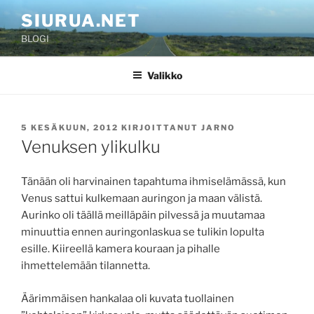
Siirry
SIURUA.NET
sisältöön
BLOGI
Valikko
JULKAISTU
5 KESÄKUUN, 2012
KIRJOITTANUT
JARNO
Venuksen ylikulku
Tänään oli harvinainen tapahtuma ihmiselämässä, kun
Venus sattui kulkemaan auringon ja maan välistä.
Aurinko oli täällä meilläpäin pilvessä ja muutamaa
minuuttia ennen auringonlaskua se tulikin lopulta
esille. Kiireellä kamera kouraan ja pihalle
ihmettelemään tilannetta.
Äärimmäisen hankalaa oli kuvata tuollainen